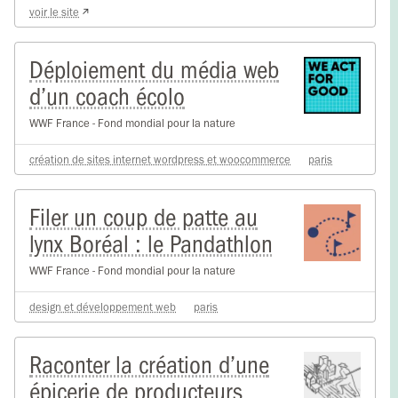
voir le site
Déploiement du média web
d’un coach écolo
WWF France - Fond mondial pour la nature
création de sites internet wordpress et woocommerce
paris
Filer un coup de patte au
lynx Boréal : le Pandathlon
WWF France - Fond mondial pour la nature
design et développement web
paris
Raconter la création d’une
épicerie de producteurs