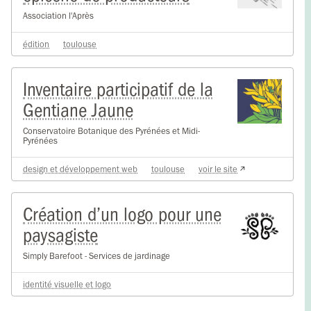
Association l'Après
édition
toulouse
Inventaire participatif de la
Gentiane Jaune
Conservatoire Botanique des Pyrénées et Midi-
Pyrénées
design et développement web
toulouse
voir le site
Création d’un logo pour une
paysagiste
Simply Barefoot - Services de jardinage
identité visuelle et logo