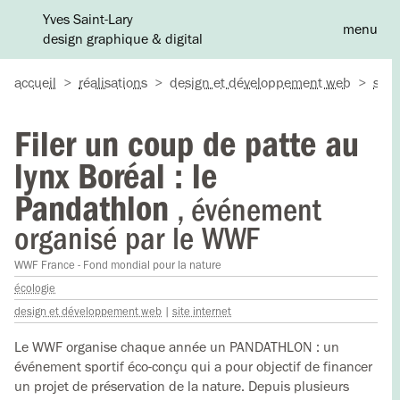
Yves Saint-Lary
menu
design graphique & digital
A
accueil
>
réalisations
>
design et développement web
>
site
Filer un coup de patte au
lynx Boréal : le
Pandathlon
, événement
organisé par le WWF
WWF France - Fond mondial pour la nature
écologie
design et développement web
|
site internet
Le WWF organise chaque année un PANDATHLON : un
événement sportif éco-conçu qui a pour objectif de financer
un projet de préservation de la nature. Depuis plusieurs