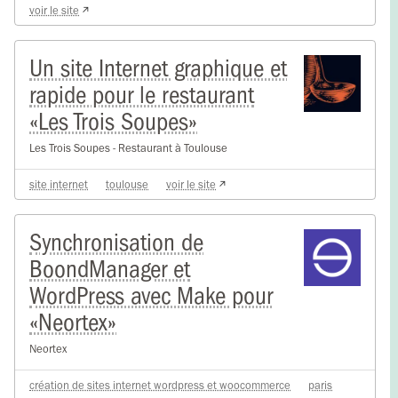
voir le site
Un site Internet graphique et
rapide pour le restaurant
«Les Trois Soupes»
Les Trois Soupes - Restaurant à Toulouse
site internet
toulouse
voir le site
Synchronisation de
BoondManager et
WordPress avec Make pour
«Neortex»
Neortex
création de sites internet wordpress et woocommerce
paris