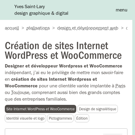
Yves Saint-Lary
menu
design graphique & digital
A
accueil
>
réalisations
>
design et développement web
>
créa
Création de sites Internet
WordPress et WooCommerce
Designer et développeur Wordpress et WooCommerce
indépendant, j’ai eu le privilège de mettre mon savoir-faire
en
création de sites Internet Wordpress et
WooCommerce
pour une clientèle variée implantée à
Paris
ou
Toulouse
, comprenant aussi bien des grands comptes
que des entreprises familiales.
Site Internet WordPress et WooCommerce
Design de signalétique
Identité visuelle et logo
Pictogrammes
Édition