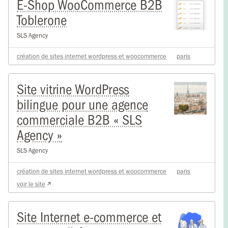
E-Shop WooCommerce B2B
Toblerone
SLS Agency
création de sites internet wordpress et woocommerce
paris
Site vitrine WordPress
bilingue pour une agence
commerciale B2B « SLS
Agency »
SLS Agency
création de sites internet wordpress et woocommerce
paris
voir le site
Site Internet e-commerce et