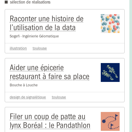
sélection de réalisations
Raconter une histoire de
l’utilisation de la data
Sogefi - Ingénierie Géomatique
illustration
toulouse
Aider une épicerie
restaurant à faire sa place
Bouche à Louche
design de signalétique
toulouse
Filer un coup de patte au
lynx Boréal : le Pandathlon