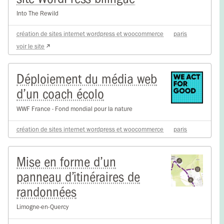
Into The Rewild
création de sites internet wordpress et woocommerce
paris
voir le site
Déploiement du média web
d’un coach écolo
WWF France - Fond mondial pour la nature
création de sites internet wordpress et woocommerce
paris
Mise en forme d’un
panneau d’itinéraires de
randonnées
Limogne-en-Quercy