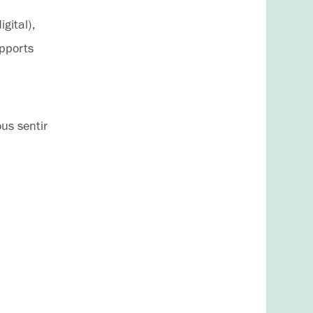
gital),
upports
us sentir