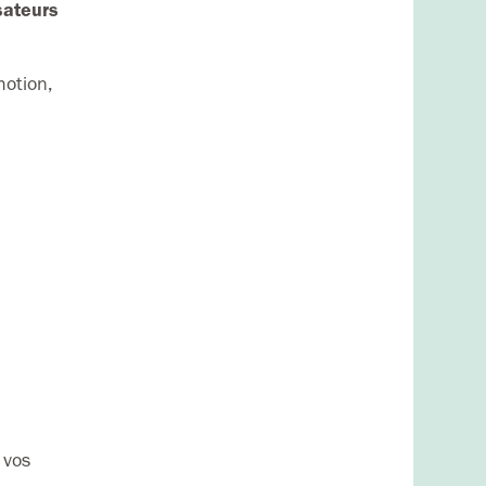
isateurs
motion,
 vos