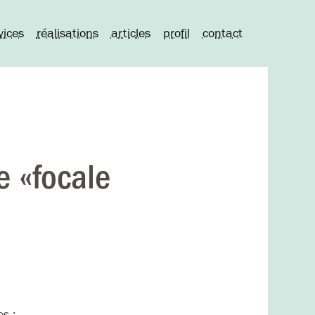
vices
réalisations
articles
profil
contact
e «focale
s :