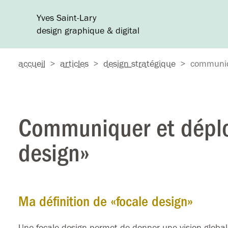
Yves Saint-Lary
design graphique & digital
accueil
>
articles
>
design stratégique
>
communiqu
Communiquer et déploy
design»
Ma définition de «focale design»
Une focale design permet de donner une vision globale